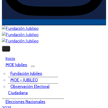
Inicio
MOE Jubileo
Fundación Jubileo
MOE – JUBILEO
Observación Electoral
Ciudadana
Elecciones Nacionales
2025