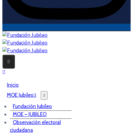
Inicio
MOE Jubileo
Fundación Jubileo
MOE – JUBILEO
Observación electoral
ciudadana