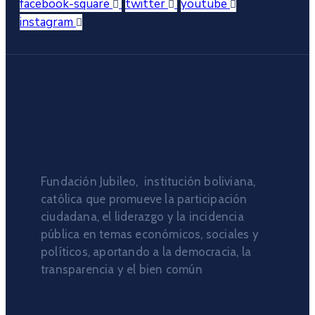
facebook-square
twitter
youtube
instagram
Fundación Jubileo, institución boliviana,
católica que promueve la participación
ciudadana, el liderazgo y la incidencia
pública en temas económicos, sociales y
políticos, aportando a la democracia, la
transparencia y el bien común