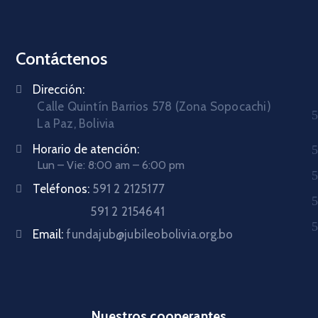
Contáctenos
Dirección:
Calle Quintín Barrios 578 (Zona Sopocachi)
La Paz, Bolivia
Horario de atención:
Lun – Vie: 8:00 am – 6:00 pm
Teléfonos:
591 2 2125177
591 2 2154641
Email:
fundajub@jubileobolivia.org.bo
Nuestros cooperantes