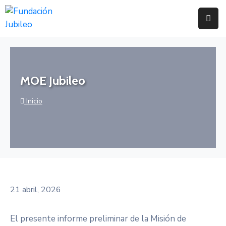
Inicio
MOE
MOE Jubileo
Jubileo
Inicio
Elecciones
Nacionales
2025
Elecciones
Subnacionales
2026
21 abril, 2026
Panorama
Electoral
El presente informe preliminar de la Misión de